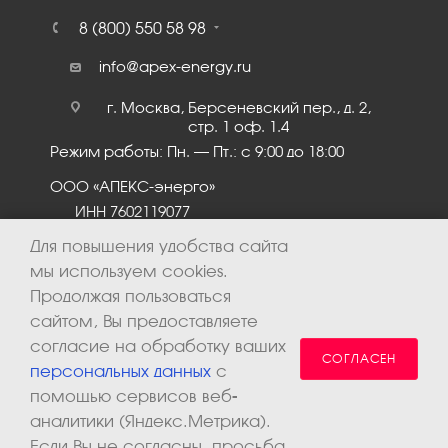
8 (800) 550 58 98
info@apex-energy.ru
г. Москва, Берсеневский пер., д. 2,
стр. 1 оф. 1.4
Режим работы: Пн. – Пт.: с 9:00 до 18:00
ООО «АПЕКС-энерго»
ИНН 7602119077
КПП 760201001
Для повышения удобства сайта
мы используем cookies.
Продолжая пользоваться
сайтом, Вы предоставляете
согласие на обработку ваших
СОГЛАСЕН
персональных данных
с
помощью сервисов веб-
аналитики (Яндекс.Метрика).
2026 © ООО «Апекс-энерго». Все права защищены.
Если Вы не согласны, просьба