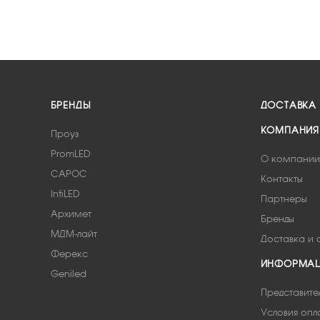
БРЕНДЫ
ДОСТАВКА
КОМПАНИЯ
Проуз
PromLED
О компании
САРОС
Контакты
IntiLED
Партнеры
Архимет
Бренды
МДМ-лайт
Доставка и 
Ферекс
ИНФОРМА
Geniled
Представите
Условия опл