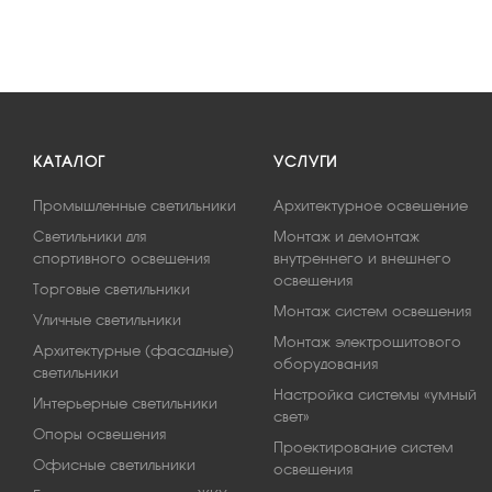
КАТАЛОГ
УСЛУГИ
Промышленные светильники
Архитектурное освещение
Светильники для
Монтаж и демонтаж
спортивного освещения
внутреннего и внешнего
освещения
Торговые светильники
Монтаж систем освещения
Уличные светильники
Монтаж электрощитового
Архитектурные (фасадные)
оборудования
светильники
Настройка системы «умный
Интерьерные светильники
свет»
Опоры освещения
Проектирование систем
Офисные светильники
освещения