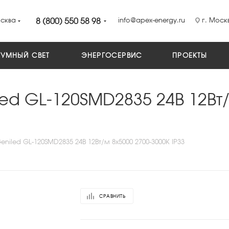
сква
8 (800) 550 58 98
info@apex-energy.ru
г. Москв
УМНЫЙ СВЕТ
ЭНЕРГОСЕРВИС
ПРОЕКТЫ
ed GL-120SMD2835 24В 12Вт/
niled GL-120SMD2835 24В 12Вт/м 8х5000 2700-3000К IP33
СРАВНИТЬ