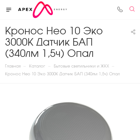
Кронос Нео 10 Эко
3000К Датчик БАП
(340лм 1,5ч) Опал
—
—
—
Главная
Каталог
Бытовые светильники и ЖКХ
Кронос Нео 10 Эко 3000К Датчик БАП (340лм 1,5ч) Опал