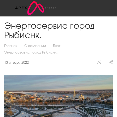
Энергосервис город
Рыбиснк.
—
—
—
Главная
О компании
Блог
Энергосервис город Рыбиснк.
13 января 2022