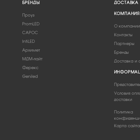
БРЕНДЫ
ДОСТАВКА
КОМПАНИЯ
Проуз
PromLED
О компании
САРОС
Контакты
IntiLED
Партнеры
Архимет
Бренды
МДМ-лайт
Доставка и 
Ферекс
ИНФОРМА
Geniled
Представите
Условия опл
доставки
Политика
конфиденци
Карта сайта