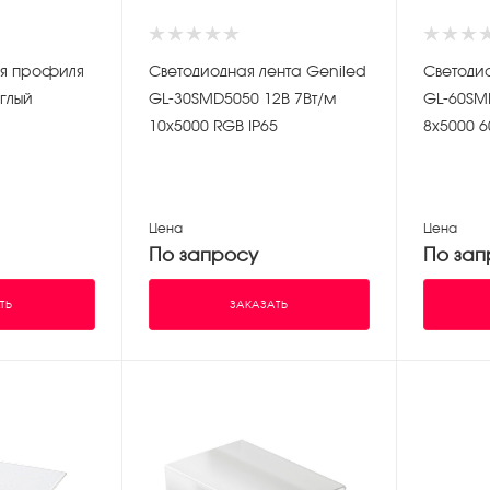
ля профиля
Светодиодная лента Geniled
Светоди
глый
GL-30SMD5050 12В 7Вт/м
GL-60SM
10х5000 RGB IP65
8х5000 6
Цена
Цена
По запросу
По зап
ТЬ
ЗАКАЗАТЬ