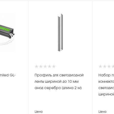
niled GL-
Профиль для светодиодной
Набор п
ленты шириной до 10 мм
коннект
анод серебро (длина 2 м)
светодио
шириной
контакт
Цена
Цена