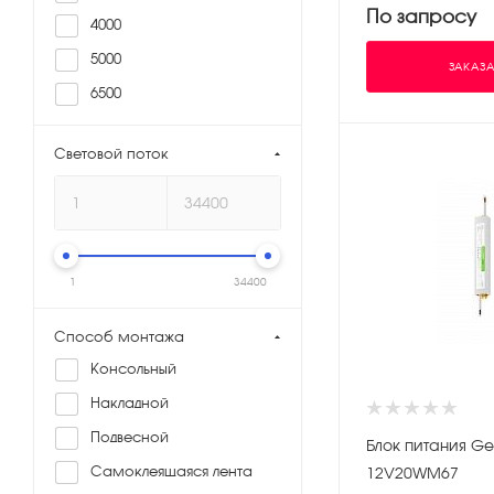
По запросу
4000
5000
ЗАКАЗА
6500
Световой поток
1
34400
Способ монтажа
Консольный
Накладной
Подвесной
Блок питания Ge
Самоклеящаяся лента
12V20WM67