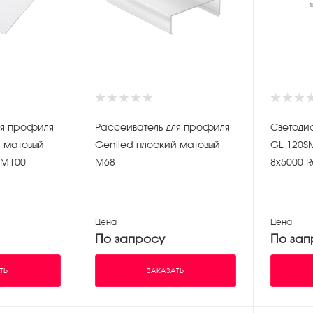
ля профиля
Рассеиватель для профиля
Светоди
й матовый
Geniled плоский матовый
GL-120S
 М100
М68
8х5000 R
Цена
Цена
По запросу
По зап
ТЬ
ЗАКАЗАТЬ