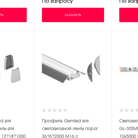
По запросу
По зап
ТЬ
ЗАКАЗАТЬ
d для
Профиль Geniled для
Светоди
нты для
светодиодной ленты порог
GL-30SM
 13?18?1000
36?6?2000 М16 с
10х5000 