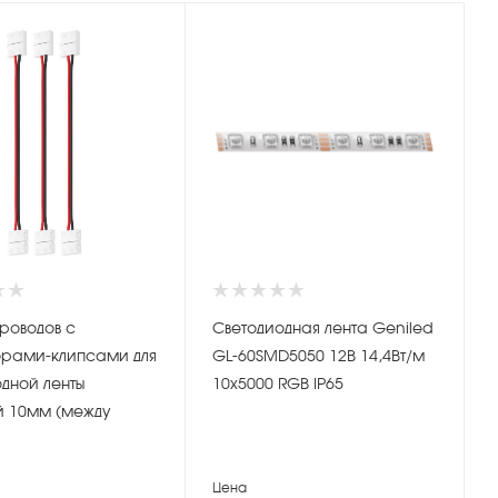
роводов с
Светодиодная лента Geniled
орами-клипсами для
GL-60SMD5050 12В 14,4Вт/м
дной ленты
10х5000 RGB IP65
 10мм (между
ами 4,5мм)
Цена