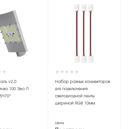
аль v2.0
Набор разных коннекторов
нза 100 Эко Л
для подключения
5×70°
светодиодной ленты
шириной RGB 10мм
Цена