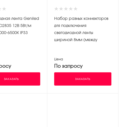
одная лента Geniled
Набор разных коннекторов
D2835 12В 5Вт/м
для подключения
000-6500К IP33
светодиодной ленты
шириной 8мм (между
контактами 3,5мм)
Цена
росу
По запросу
ЗАКАЗАТЬ
ЗАКАЗАТЬ