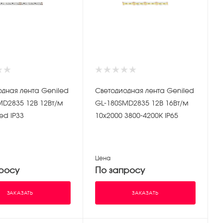
одная лента Geniled
Светодиодная лента Geniled
MD2835 12В 12Вт/м
GL-180SMD2835 12В 16Вт/м
ed IP33
10х2000 3800-4200К IP65
Цена
росу
По запросу
ЗАКАЗАТЬ
ЗАКАЗАТЬ