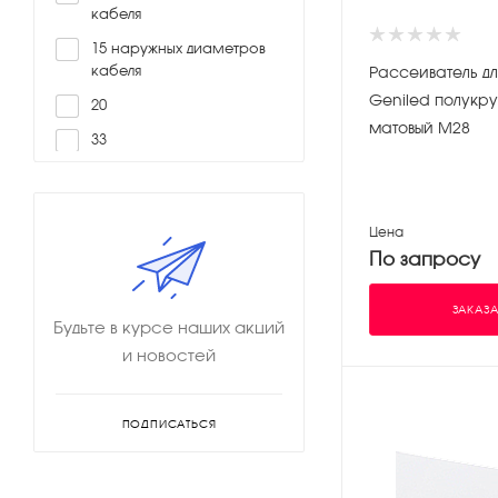
кабеля
15 наружных диаметров
кабеля
Рассеиватель д
Geniled полукру
20
матовый М28
33
65
67
Цена
68
По запросу
8 наружных диаметров
кабеля
ЗАКАЗА
Будьте в курсе наших акций
и новостей
ПОДПИСАТЬСЯ