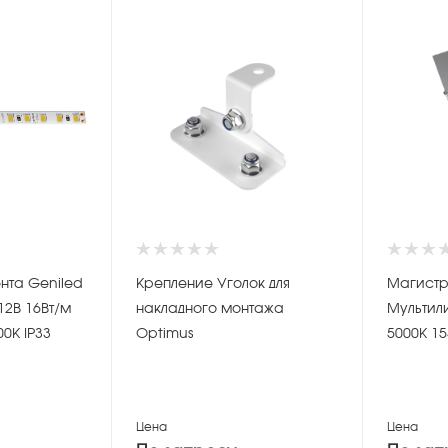
нта Geniled
Крепление Уголок для
Магистр
12В 16Вт/м
накладного монтажа
Мультили
00К IP33
Optimus
5000К 15
Цена
Цена