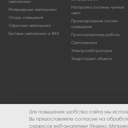
светильники
Настройка системы «умный
Интерьерные светильники
свет»
Опоры освещения
Проектирование систем
Офисные светильники
освещения
Бытовые светильники и ЖКХ
Пусконаладочные работы
Светотехника
Электролаборатория
Энергоаудит объекта
Для повышения удобства сайта мы исполь
2026 © ООО «Апекс-энерго». Все права защищены.
Вы предоставляете согласие на обрабо
сервисов веб-аналитики (Яндекс.Метрика