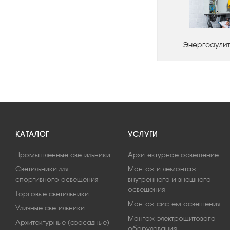
Энергоаудит
КАТАЛОГ
УСЛУГИ
Промышленные светильники
Архитектурное освещение
Светильники для
Монтаж и демонтаж
спортивного освещения
внутреннего и внешнего
освещения
Торговые светильники
Монтаж систем освещения
Уличные светильники
Монтаж электрощитового
Архитектурные (фасадные)
оборудования