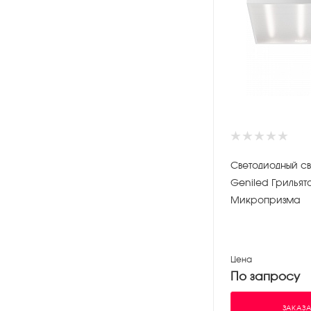
Светодиодный св
Geniled Грильят
Микропризма
Цена
По запросу
ЗАКАЗА