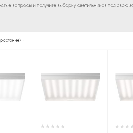
остые вопросы и получите выборку светильников под свою з
зрастание)