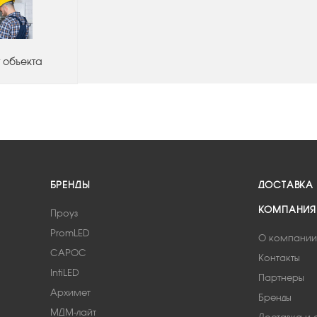
 объекта
БРЕНДЫ
ДОСТАВКА
КОМПАНИЯ
Проуз
PromLED
О компании
САРОС
Контакты
IntiLED
Партнеры
Архимет
Бренды
МДМ-лайт