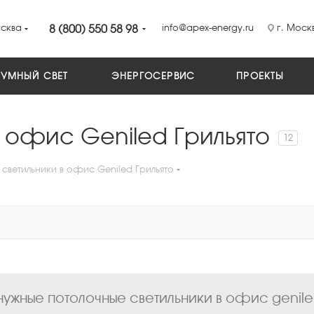
сква
8 (800) 550 58 98
info@apex-energy.ru
г. Москв
УМНЫЙ СВЕТ
ЭНЕРГОСЕРВИС
ПРОЕКТЫ
в офис Geniled Грильято
12
светильники в офис Geniled Грильято
ужные потолочные светильники в офис geniled