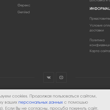
Доставка и 
Ферекс
ИНФОРМА
Geniled
Представите
Условия опл
доставки
Политика
конфиденци
Карта сайта
зуем cookies. Продолжая пользоваться сайтом,
тку ваших
персональных данных
с помощью
). Если Вы не согласны, просьба покинуть сайт.