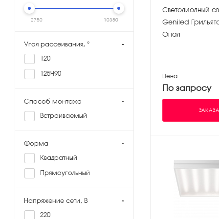
Светодиодный св
2750
10350
Geniled Грильят
Опал
Угол рассеивания, °
120
125×90
Цена
По запросу
Способ монтажа
ЗАКАЗА
Встраиваемый
Форма
Квадратный
Прямоугольный
Напряжение сети, В
220