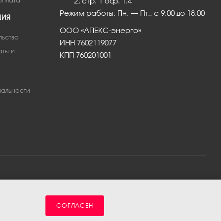
оплата
2, стр. 1 оф. 1.4
Режим работы: Пн. – Пт.: с 9:00 до 18:00
ЦИЯ
ООО «АПЕКС-энерго»
льства
ИНН 7602119077
аты и
КПП 760201001
альности
СОГЛАСЕН