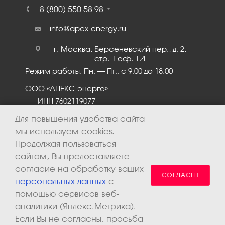
8 (800) 550 58 98
info@apex-energy.ru
г. Москва, Берсеневский пер., д. 2,
стр. 1 оф. 1.4
Режим работы: Пн. – Пт.: с 9:00 до 18:00
ООО «АПЕКС-энерго»
ИНН 7602119077
КПП 760201001
Для повышения удобства сайта
мы используем cookies.
Продолжая пользоваться
сайтом, Вы предоставляете
согласие на обработку ваших
СОГЛАСЕН
персональных данных
с
помощью сервисов веб-
аналитики (Яндекс.Метрика).
2026 © ООО «Апекс-энерго». Все права защищены.
Если Вы не согласны, просьба