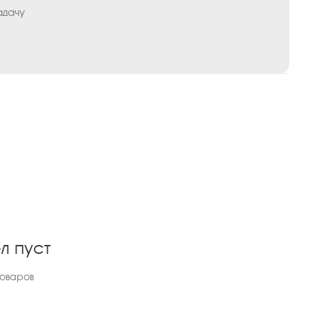
адачу
л пуст
товаров