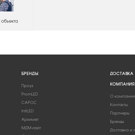
 объекта
БРЕНДЫ
ДОСТАВКА
КОМПАНИЯ
Проуз
PromLED
О компании
САРОС
Контакты
IntiLED
Партнеры
Архимет
Бренды
МДМ-лайт
Доставка и 