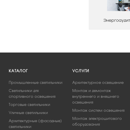
Энергоаудит
КАТАЛОГ
УСЛУГИ
Промышленные светильники
Архитектурное освещение
Светильники для
Монтаж и демонтаж
спортивного освещения
внутреннего и внешнего
освещения
Торговые светильники
Монтаж систем освещения
Уличные светильники
Монтаж электрощитового
Архитектурные (фасадные)
оборудования
светильники