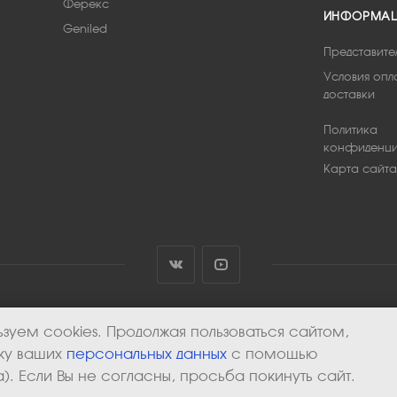
Ферекс
ИНФОРМА
Geniled
Представите
Условия опл
доставки
Политика
конфиденци
Карта сайта
зуем cookies. Продолжая пользоваться сайтом,
тку ваших
персональных данных
с помощью
). Если Вы не согласны, просьба покинуть сайт.