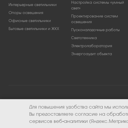
Настройка системы «умный
Интерьерные светильники
свет»
Опоры освещения
Проектирование систем
Офисные светильники
освещения
Бытовые светильники и ЖКХ
Пусконаладочные работы
Светотехника
Электролаборатория
Энергоаудит объекта
Для повышения удобства сайта мы исполь
2026 © ООО «Апекс-энерго». Все права защищены.
Вы предоставляете согласие на обрабо
сервисов веб-аналитики (Яндекс.Метрика