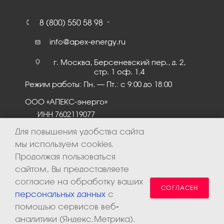
8 (800) 550 58 98
info@apex-energy.ru
г. Москва, Берсеневский пер., д. 2,
стр. 1 оф. 1.4
Режим работы: Пн. – Пт.: с 9:00 до 18:00
ООО «АПЕКС-энерго»
ИНН 7602119077
КПП 760201001
Для повышения удобства сайта
мы используем cookies.
Продолжая пользоваться
сайтом, Вы предоставляете
согласие на обработку ваших
СОГЛАСЕН
персональных данных
с
помощью сервисов веб-
аналитики (Яндекс.Метрика).
2026 © ООО «Апекс-энерго». Все права защищены.