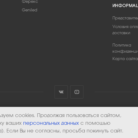
Ферекс
ИНФОРМА
Geniled
Представите
Условия опл
доставки
Политика
конфиденци
Карта сайта
зуем cookies. Продолжая пользоваться сайтом,
тку ваших
персональных данных
с помощью
). Если Вы не согласны, просьба покинуть сайт.