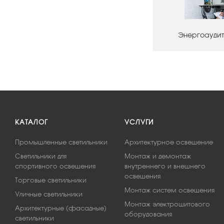
Энергоаудит
КАТАЛОГ
УСЛУГИ
Промышленные светильники
Архитектурное освещение
Светильники для
Монтаж и демонтаж
спортивного освещения
внутреннего и внешнего
освещения
Торговые светильники
Монтаж систем освещения
Уличные светильники
Монтаж электрощитового
Архитектурные (фасадные)
оборудования
светильники