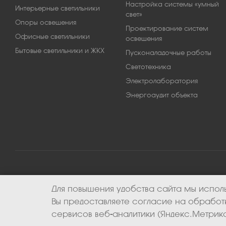
Настройка системы «умный
Интерьерные светильники
свет»
Опоры освещения
Проектирование систем
Офисные светильники
освещения
Бытовые светильники и ЖКХ
Пусконаладочные работы
Светотехника
Электролаборатория
Энергоаудит объекта
Для повышения удобства сайта мы исполь
2026 © ООО «Апекс-энерго». Все права защищены.
Вы предоставляете согласие на обрабо
сервисов веб-аналитики (Яндекс.Метрика