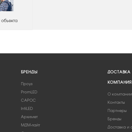
 объекта
БРЕНДЫ
ДОСТАВКА
КОМПАНИЯ
Проуз
PromLED
О компании
САРОС
Контакты
IntiLED
Партнеры
Архимет
Бренды
МДМ-лайт
Доставка и 