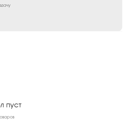
адачу
л пуст
товаров