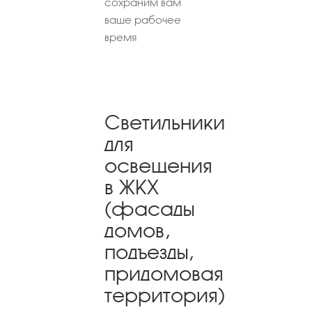
сохраним вам
ваше рабочее
время
Светильники
для
освещения
в ЖКХ
(фасады
домов,
подъезды,
придомовая
территория)