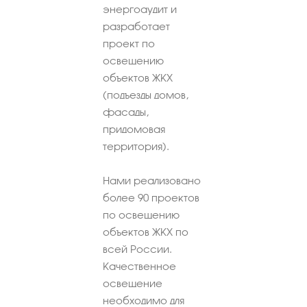
энергоаудит и
разработает
проект по
освещению
объектов ЖКХ
(подъезды домов,
фасады,
придомовая
территория).
Нами реализовано
более 90 проектов
по освещению
объектов ЖКХ по
всей России.
Качественное
освещение
необходимо для