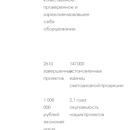
проверенное и
зарекомендовавшее
себя
оборудование.
2610
147 000
завершенных
установленных
проектов
единиц
светодиодной продукции
1 008
2,1 года
000
окупаемость
рублей
наших проектов
экономят
наши