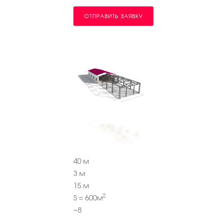
ОТПРАВИТЬ ЗАЯВКУ
40
м
3
м
15
м
2
S =
600
м
~
8