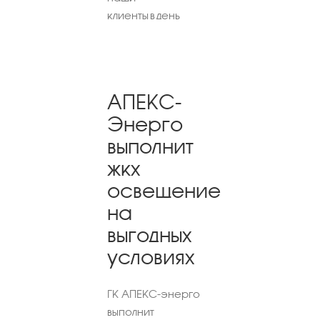
клиенты в день
АПЕКС-
Энерго
выполнит
жкх
освещение
на
выгодных
условиях
ГК АПЕКС-энерго
выполнит