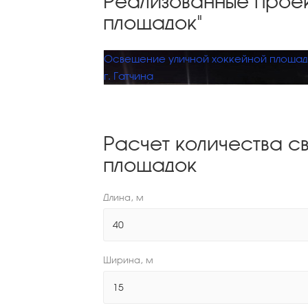
Реализованные проек
площадок"
Освещение уличной хоккейной площад
г. Гатчина
Расчет количества с
площадок
Длина, м
Ширина, м