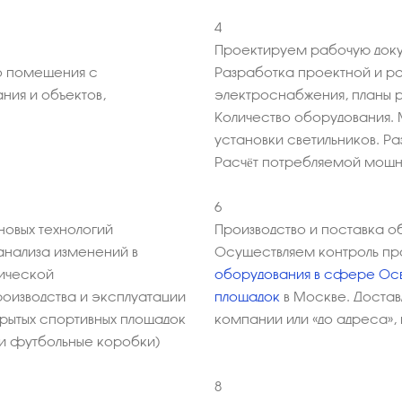
4
Проектируем рабочую доку
 помещения с
Разработка проектной и р
ния и объектов,
электроснабжения, планы 
Количество оборудования. 
установки светильников. Р
Расчёт потребляемой мощ
6
овых технологий
Производство и поставка о
анализа изменений в
Осуществляем контроль пр
мической
оборудования в сфере Осв
оизводства и эксплуатации
площадок
в Москве. Доста
крытых спортивных площадок
компании или «до адреса»,
 и футбольные коробки)
8