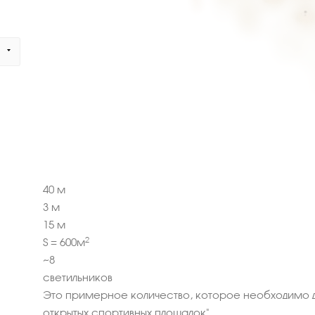
40
м
3
м
15
м
2
S =
600
м
~
8
светильников
Это примерное количество, которое необходимо 
открытых спортивных площадок".