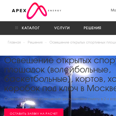
Мо
КАТАЛОГ
УСЛУГИ
РЕШЕНИЯ
—
—
Главная
Решения
Освещение открытых спортивных площ
Освещение открытых спор
площадок (волейбольные,
баскетбольные), кортов, х
коробок под ключ в Москв
Создадим проект освещения, рассчитаем смету в 2-х ва
ОСТАВИТЬ ЗАЯВКУ НА РАСЧЕТ