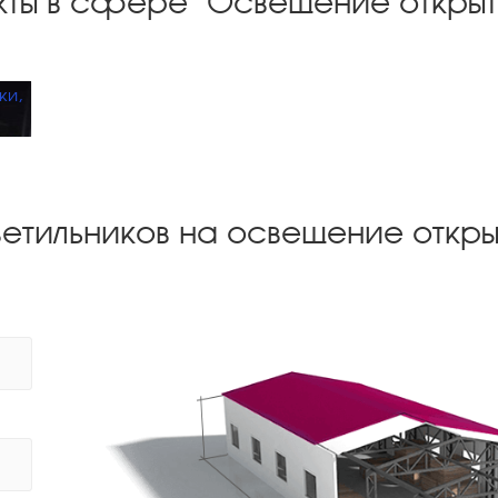
ты в сфере "Освещение открыт
ки,
ветильников на освещение откры