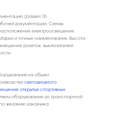
ментацию (раздел Э)
абочей документации. Схемы
расположения электроосвещения.
Марки и точные наименования. Высота
азмещение розеток, выключателей.
ности
борудования на объект
оизводства
светодиодного
ещение открытых спортивных
вляем оборудование до транспортной
 по желанию заказчика