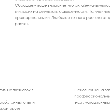
Обращаем ваше внимание, что онлайн-калькулятор
влияющих на результаты освещенности. Полученные 
предварительными. Для более точного расчета отп
расчет.
тивных площадок в
Основная наша зад
профессиональных
работанный опыт и
эксплуатационным 
арантирует