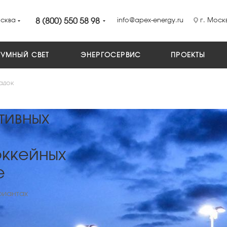
сква
8 (800) 550 58 98
info@apex-energy.ru
г. Москв
УМНЫЙ СВЕТ
ЭНЕРГОСЕРВИС
ПРОЕКТЫ
адок
тивных
оккейных
е
риантах