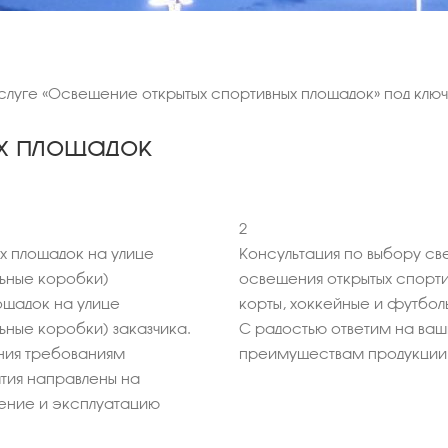
услуге «Освещение открытых спортивных площадок» под клю
х площадок
2
х площадок на улице
Консультация по выбору св
льные коробки)
освещения открытых спорти
ощадок на улице
корты, хоккейные и футбол
ьные коробки) заказчика.
С радостью ответим на ва
ния требованиям
преимуществам продукции
тия направлены на
ение и эксплуатацию