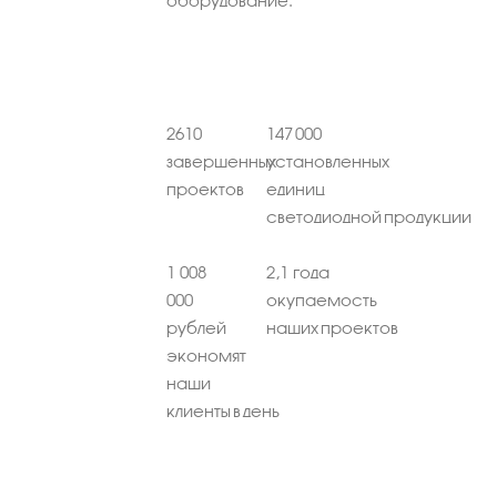
оборудование.
2610
147 000
завершенных
установленных
проектов
единиц
светодиодной продукции
1 008
2,1 года
000
окупаемость
рублей
наших проектов
экономят
наши
клиенты в день