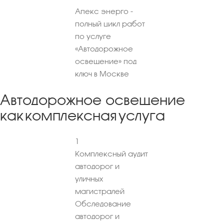
Апекс энерго -
полный цикл работ
по услуге
«Автодорожное
освещение» под
ключ в Москве
Автодорожное освещение
как комплексная услуга
1
Комплексный аудит
автодорог и
уличных
магистралей
Обследование
автодорог и