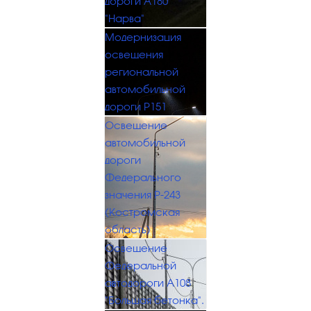
дороги А180
"Нарва"
Модернизация
освещения
региональной
автомобильной
дороги Р151
Освещение
автомобильной
дороги
Федерального
значения Р-243
(Костромская
область)
Освещение
Федеральной
автодороги А108
"Большая бетонка".