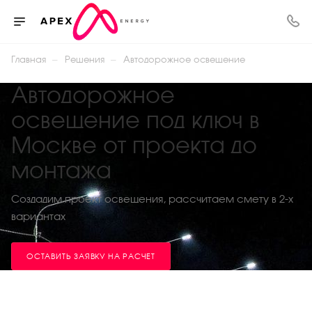
—
—
Главная
Решения
Автодорожное освещение
Автодорожное
освещение под ключ в
Москве от проекта до
монтажа
Создадим проект освещения, рассчитаем смету в 2-х
вариантах
ОСТАВИТЬ ЗАЯВКУ НА РАСЧЕТ