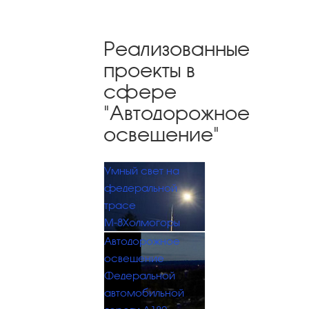
Реализованные
проекты в
сфере
"Автодорожное
освещение"
Умный свет на
федеральной
трасе
М-8Холмогоры
Автодорожное
освещение
Федеральной
автомобильной