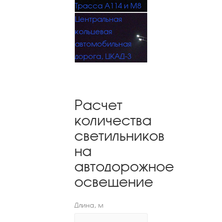
Трасса А114 и М8
Центральная
кольцевая
автомобильная
дорога, ЦКАД-3
Расчет
количества
светильников
на
автодорожное
освещение
Длина, м