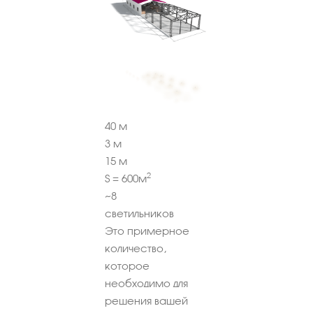
40
м
3
м
15
м
2
S =
600
м
~
8
светильников
Это примерное
количество,
которое
необходимо для
решения вашей