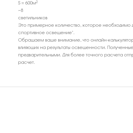
2
S =
600
м
~
8
светильников
Это примерное количество, которое необходимо д
спортивное освещение".
Обращаем ваше внимание, что онлайн-калькулятор
влияющих на результаты освещенности. Полученные 
предварительными. Для более точного расчета отп
расчет.