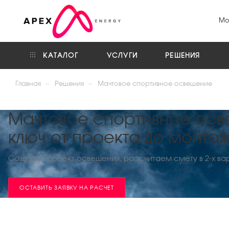
Мо
КАТАЛОГ
УСЛУГИ
РЕШЕНИЯ
—
—
Главная
Решения
Мачтовое спортивное освещение
Мачтовое спортивное осв
ключ от проекта до монта
Создадим проект освещения, рассчитаем смету в 2-х ва
ОСТАВИТЬ ЗАЯВКУ НА РАСЧЕТ