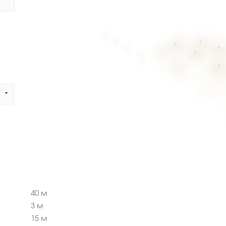
40
м
3
м
15
м