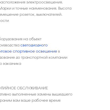
расположения электроосвещения.
Марки и точные наименования. Высота
азмещение розеток, выключателей.
ности
борудования на объект
оизводства
светодиодного
чтовое спортивное освещение
в
дование до транспортной компании
ю заказчика
АНТИЙНОЕ ОБСЛУЖИВАНИЕ
тивно выполненные замены вышедшего
охраним вам ваше рабочее время