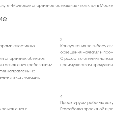
услуге «Мачтовое спортивное освещение» под ключ в Москв
ие
2
торами спортивных
Консультация по выбору св
освещения мачтами и прож
и спортивных объектов
С радостью ответим на ва
емы освещения требованиям
преимуществам продукции
тия направлены на
ение и эксплуатацию
4
Проектируем рабочую доку
 помещения с
Разработка проектной и р