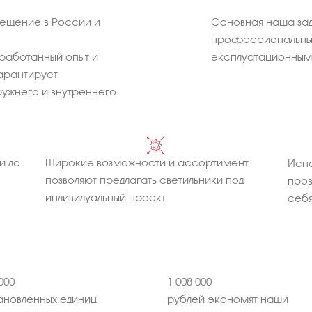
ещение в России и
Основная наша зад
профессиональных
работанный опыт и
эксплуатационным 
арантирует
ужнего и внутреннего
и до
Широкие возможности и ассортимент
Испо
позволяют предлагать светильники под
про
индивидуальный проект
себя
000
1 008 000
ановленных единиц
рублей экономят наши