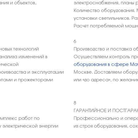
ния и объектов,
электроснабжения, планы 
Количество оборудования. 
установки светильников. Р
Расчёт потребляемой мощ
6
овых технологий
Производство и поставка о
анализа изменений в
Осуществляем контроль пр
мической
оборудования в сфере Ма
оизводства и эксплуатации
Москве. Доставляем обору
ачтами и прожекторами
или «до адреса», по желани
8
ГАРАНТИЙНОЕ И ПОСТГАР
омплекс работ по
Профессионально и опера
у электрической энергии
из строя оборудования, с