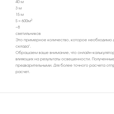
40
м
3
м
15
м
2
S =
600
м
~
8
светильников
Это примерное количество, которое необходимо 
склада".
Обращаем ваше внимание, что онлайн-калькулятор
влияющих на результаты освещенности. Полученные 
предварительными. Для более точного расчета отп
расчет.