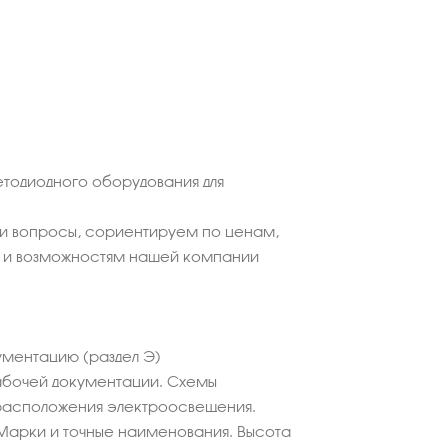
етодиодного оборудования для
ши вопросы, сориентируем по ценам,
 и возможностям нашей компании
ментацию (раздел Э)
абочей документации. Схемы
расположения электроосвещения.
Марки и точные наименования. Высота