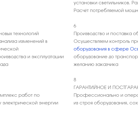
установки светильников. Р
Расчёт потребляемой мощ
6
овых технологий
Производство и поставка о
анализа изменений в
Осуществляем контроль пр
мической
оборудования в сфере Ос
оизводства и эксплуатации
оборудование до транспорт
лада
желанию заказчика
8
ГАРАНТИЙНОЕ И ПОСТГАР
омплекс работ по
Профессионально и опера
у электрической энергии
из строя оборудования, с