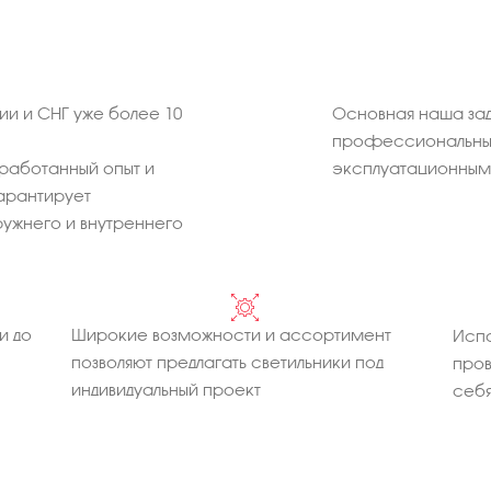
и и СНГ уже более 10
Основная наша зад
профессиональных
работанный опыт и
эксплуатационным 
арантирует
ужнего и внутреннего
и до
Широкие возможности и ассортимент
Испо
позволяют предлагать светильники под
про
индивидуальный проект
себя