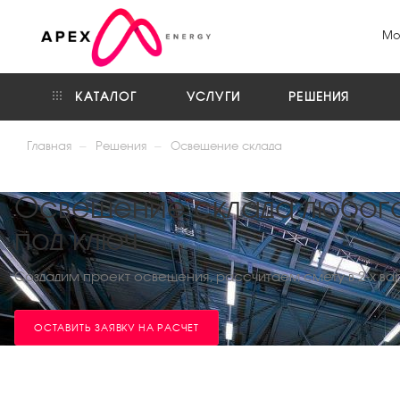
Мо
КАТАЛОГ
УСЛУГИ
РЕШЕНИЯ
—
—
Главная
Решения
Освещение склада
Освещение склада любог
под ключ
Создадим проект освещения, рассчитаем смету в 2-х ва
ОСТАВИТЬ ЗАЯВКУ НА РАСЧЕТ