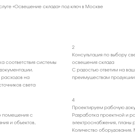
услуге «Освещение склада» под ключ в Москве
2
Консультация по выбору св
ка соответствия системы
освещения склада
документации.
С радостью ответим на ва
 расходов на
преимуществам продукции
точников света
4
Проектируем рабочую доку
 помещения с
Разработка проектной и р
ния и объектов,
электроснабжения, планы 
Количество оборудования. 