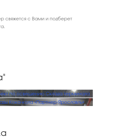
р свяжется с Вами и подберет
а.
а"
ект по освещению Склада терминала
ады Кока-кола «Партнер-Ярославль»
да