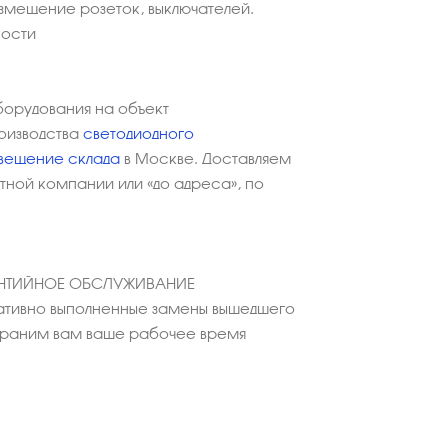
азмещение розеток, выключателей.
ности
борудования на объект
оизводства
светодиодного
вещение склада
в Москве. Доставляем
ной компании или «до адреса», по
АНТИЙНОЕ ОБСЛУЖИВАНИЕ
тивно выполненные замены вышедшего
охраним вам ваше рабочее время