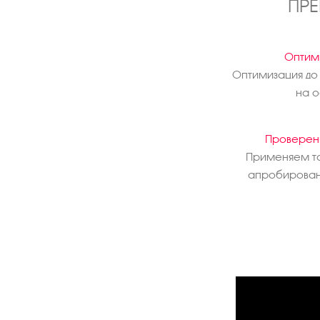
ПРЕ
Оптим
Оптимизация до
на 
Проверен
Применяем т
апробирован