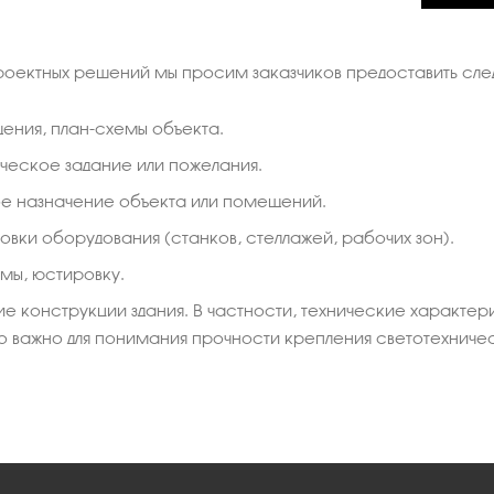
роектных решений мы просим заказчиков предоставить сле
ения, план-схемы объекта.
ческое задание или пожелания.
е назначение объекта или помещений.
вки оборудования (станков, стеллажей, рабочих зон).
мы, юстировку.
е конструкции здания. В частности, технические характер
то важно для понимания прочности крепления светотехниче