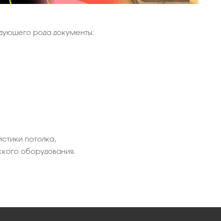
дующего рода документы:
истики потолка,
ского оборудования.