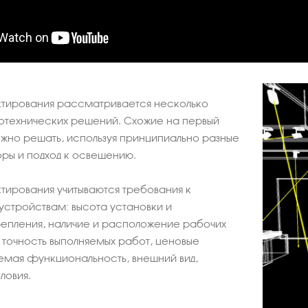
ктирования рассматривается несколько
отехнических решений. Схожие на первый
можно решать, используя принципиально разные
ры и подход к освещению.
тирования учитываются требования к
устройствам: высота установки и
репления, наличие и расположение рабочих
, точность выполняемых работ, ценовые
емая функциональность, внешний вид,
ловия.