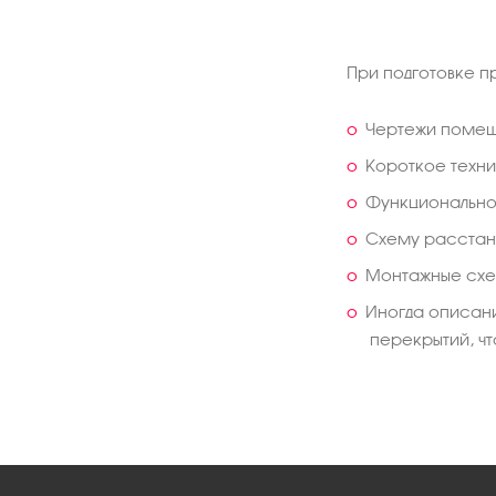
При подготовке п
Чертежи помещ
Короткое техни
Функционально
Схему расстано
Монтажные схе
Иногда описани
перекрытий, ч