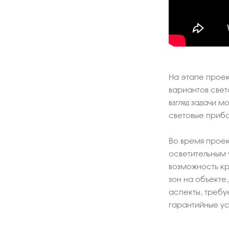
На этапе прое
вариантов свет
взгляд задачи 
световые прибо
Во время проек
осветительным 
возможность к
зон на объекте
аспекты, требу
гарантийные ус