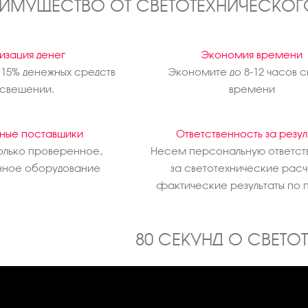
ИМУЩЕСТВО ОТ СВЕТОТЕХНИЧЕСКОГ
изация денег
Экономия времени
 15% денежных средств
Экономите до 8-12 часов с
освещении.
времени
ные поставщики
Ответственность за резул
олько проверенное,
Несем персональную ответст
ное оборудование
за светотехнические расч
фактические результаты по 
80 СЕКУНД О СВЕТО