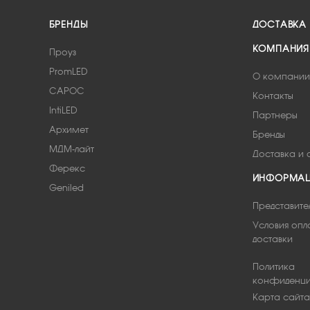
БРЕНДЫ
ДОСТАВКА
КОМПАНИЯ
Проуз
PromLED
О компании
САРОС
Контакты
IntiLED
Партнеры
Архимет
Бренды
МДМ-лайт
Доставка и 
Ферекс
ИНФОРМА
Geniled
Представите
Условия опл
доставки
Политика
конфиденци
Карта сайта