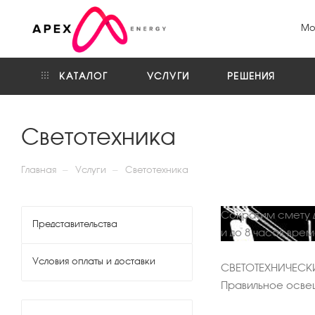
Мо
КАТАЛОГ
УСЛУГИ
РЕШЕНИЯ
Светотехника
—
—
Главная
Услуги
Светотехника
Сократим смету 
Представительства
и до 8 часов вре
Условия оплаты и доставки
СВЕТОТЕХНИЧЕСК
Правильное осве