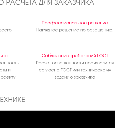
О РАСЧЕТА ДЛЯ ЗАКАЗЧИКА
Профессиональное решение
воего
Наглядное решение по освещению.
ьтат
Соблюдение требований ГОСТ
венность
Расчет освещенности производится
еты и
согласно ГОСТ или техническому
проекту.
заданию заказчика
ТЕХНИКЕ