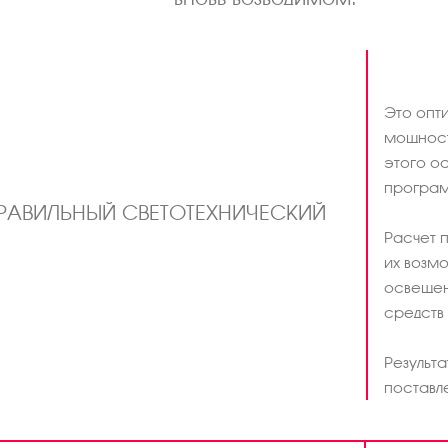
Это опти
мощност
этого о
програ
ПРАВИЛЬНЫЙ СВЕТОТЕХНИЧЕСКИЙ
Расчет п
их возм
освещен
средств 
Результ
поставл