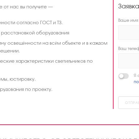
Заявк
е от нас вы получите –
Ваше имя
ности согласно ГОСТ и ТЗ.
с расстановкой оборудования
ну освещённости на всём объекте и в каждом
Ваш теле
мещении.
ческие характеристики светильников по
Я 
мы, юстировку.
по
рудования по проекту.
ОТПРА