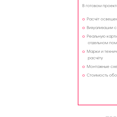
В готовом проект
Расчёт освещен
Визуализации 
Реальную карти
отдельном по
Марки и техни
расчёту
Монтажные схе
Стоимость обо