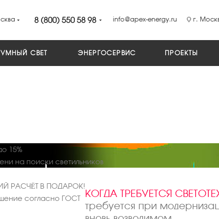
сква
8 (800) 550 58 98
info@apex-energy.ru
г. Москв
УМНЫЙ СВЕТ
ЭНЕРГОСЕРВИС
ПРОЕКТЫ
до 15%
мени на поиски светильников
ИЙ РАСЧЁТ В ПОДАРОК!
КОГДА ТРЕБУЕТСЯ СВЕТОТ
щение согласно ГОСТ
требуется при модерниза
вновь возводимом.