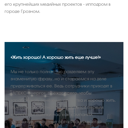
его крупнейших медийных проектов - ипподром в
городе Грозном.
«Жить хорошо! А хорошо жить еще лучше!»
Мы не только полностью разделяем эту
знаменитую фразу, но и стараемся на деле
придерживаться ее. Ведь сотрудники приходят в
«АПЕКС-энерго», прежде всего, чтобы
зарабатывать денежные средства и хорошо жить.
Именно заработная плата является первым
критерием оценки нас как компании.
Успешные, известные организации всегда