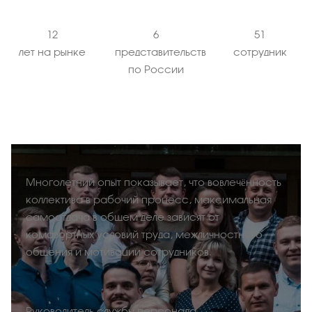
12
6
51
лет на рынке
представительств
сотрудник
по России
Многолетний опыт показывает, что вовлечённость
коллектива в рабочий процесс, максимальная
самоотдача в общем деле зависят от
комфортных условий труда, межличностного
общения и мотивации сотрудников.
Руководитель службы персонала