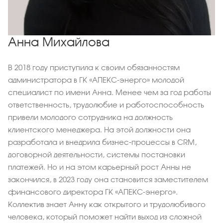
Анна Михайлова
В 2018 году приступила к своим обязанностям
администратора в ГК «АПЕКС-энерго» молодой
специалист по имени Анна. Менее чем за год работы
ответственность, трудолюбие и работоспособность
привели молодого сотрудника на должность
клиентского менеджера. На этой должности она
разработала и внедрила бизнес-процессы в СRМ,
договорной деятельности, системы постановки
платежей. Но и на этом карьерный рост Анны не
закончился, в 2023 году она становится заместителем
финансового директора ГК «АПЕКС-энерго».
Коллектив знает Анну как открытого и трудолюбивого
человека, который поможет найти выход из сложной