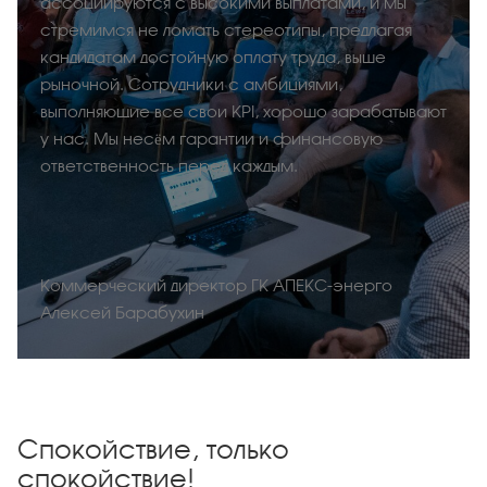
ассоциируются с высокими выплатами, и мы
стремимся не ломать стереотипы, предлагая
кандидатам достойную оплату труда, выше
рыночной. Сотрудники с амбициями,
выполняющие все свои KPI, хорошо зарабатывают
у нас. Мы несём гарантии и финансовую
ответственность перед каждым.
Коммерческий директор ГК АПЕКС-энерго
Алексей Барабухин
Спокойствие, только
спокойствие!