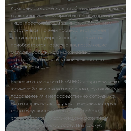
Компании, которые хотят стабильно работать на
рынке и занимать лидирующие позиции в своей
нише, просто обязаны заниматься обучением
сотрудников. Причем процесс этот должен
вестись на регулярной основе. Только так
приобретаются новые знания, позволяющие
молодым работникам максимально
эффективно выполнять свои должностные
обязанности.
Решение этой задачи ГК «АПЕКС-энерго» видит во
взаимодействии отдела персонала, руководителя
подразделения и непосредственно сотрудника.
Наши специалисты получают те знания, которые
точно будут востребованы ими в работе,
способствовать их дальнейшему развитию и
профессиональному росту. Наш фокус