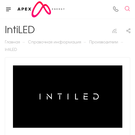
IntiLED
—
—
—
Главная
Справочная информация
Производители
IntiLED