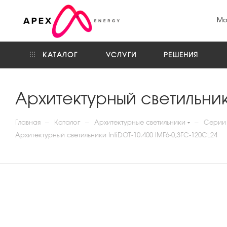
Мо
КАТАЛОГ
УСЛУГИ
РЕШЕНИЯ
Архитектурный светильник
—
—
—
Главная
Каталог
Архитектурные светильники
Серии 
Архитектурный светильники IntiDOT-10.400 IMF6-0,3FC-120CL24