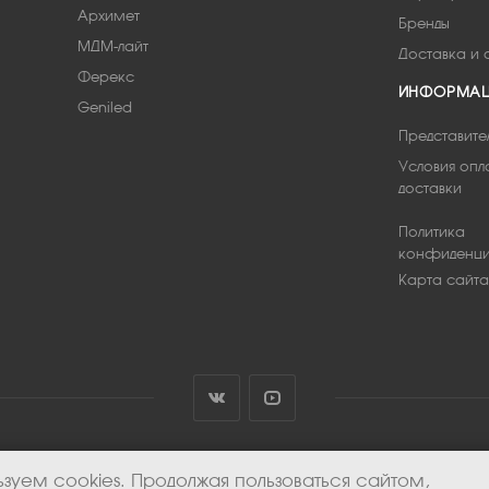
Архимет
Бренды
МДМ-лайт
Доставка и 
Ферекс
ИНФОРМА
Geniled
Представите
Условия опл
доставки
Политика
конфиденци
Карта сайта
зуем cookies. Продолжая пользоваться сайтом,