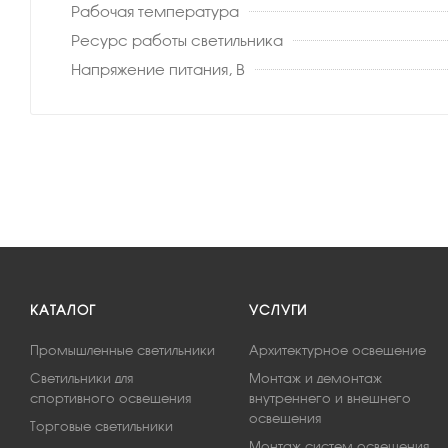
Рабочая температура
Ресурс работы светильника
Напряжение питания, В
КАТАЛОГ
УСЛУГИ
Промышленные светильники
Архитектурное освещение
Светильники для
Монтаж и демонтаж
спортивного освещения
внутреннего и внешнего
освещения
Торговые светильники
Монтаж систем освещения