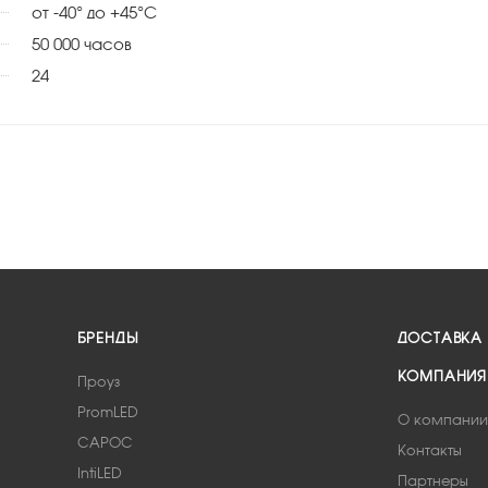
от -40° до +45°С
50 000 часов
24
БРЕНДЫ
ДОСТАВКА
КОМПАНИЯ
Проуз
PromLED
О компании
САРОС
Контакты
IntiLED
Партнеры