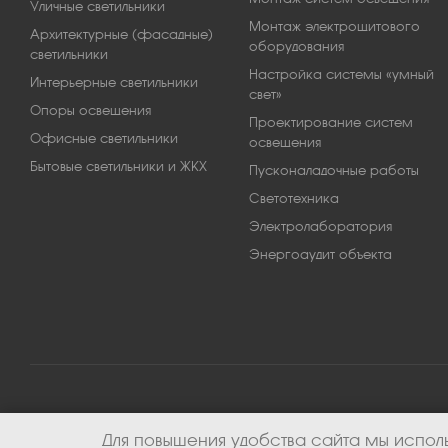
Уличные светильники
Монтаж электрощитового
Архитектурные (фасадные)
оборудования
светильники
Настройка системы «умный
Интерьерные светильники
свет»
Опоры освещения
Проектирование систем
Офисные светильники
освещения
Бытовые светильники и ЖКХ
Пусконаладочные работы
Светотехника
Электролаборатория
Энергоаудит объекта
Для повышения удобства сайта мы исполь
2026 © ООО «Апекс-энерго». Все права защищены.