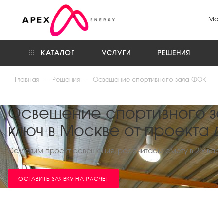
Мо
КАТАЛОГ
УСЛУГИ
РЕШЕНИЯ
—
—
Главная
Решения
Освещение спортивного зала ФОК
Освещение спортивного з
ключ в Москве от проекта
Создадим проект освещения, рассчитаем смету в 2-х ва
ОСТАВИТЬ ЗАЯВКУ НА РАСЧЕТ