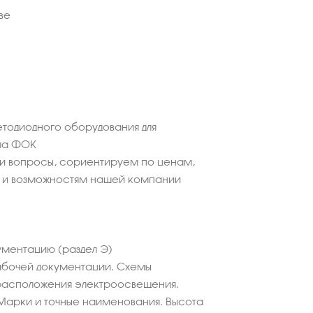
ве
етодиодного оборудования для
ла ФОК
ши вопросы, сориентируем по ценам,
 и возможностям нашей компании
ментацию (раздел Э)
абочей документации. Схемы
расположения электроосвещения.
Марки и точные наименования. Высота