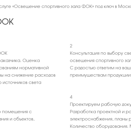
услуге «Освещение спортивного зала ФОК» под ключ в Моск
ФОК
2
ФОК
Консультация по выбору св
аказчика. Оценка
освещения спортивного за
бованиям нормативной
С радостью ответим на ва
ны на снижение расходов
преимуществам продукции
 источников света
4
Проектируем рабочую доку
 помещения с
Разработка проектной и р
ния и объектов,
электроснабжения, планы 
Количество оборудования. 