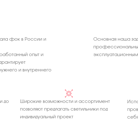
ала фок в России и
Основная наша зад
профессиональных
работанный опыт и
эксплуатационным 
арантирует
ужнего и внутреннего
и до
Широкие возможности и ассортимент
Испо
позволяют предлагать светильники под
про
индивидуальный проект
себя