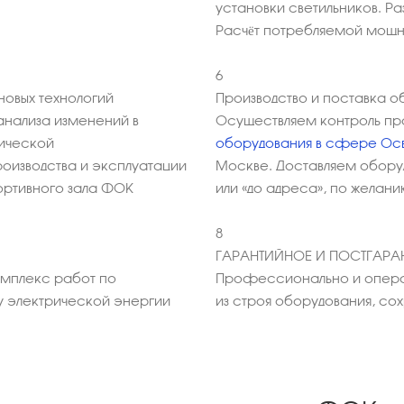
установки светильников. Р
Расчёт потребляемой мощ
6
овых технологий
Производство и поставка о
анализа изменений в
Осуществляем контроль пр
мической
оборудования в сфере Ос
оизводства и эксплуатации
Москве. Доставляем обору
ортивного зала ФОК
или «до адреса», по желани
8
ГАРАНТИЙНОЕ И ПОСТГАР
омплекс работ по
Профессионально и опера
у электрической энергии
из строя оборудования, с