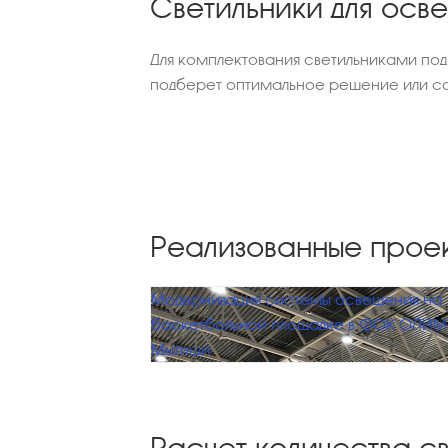
Светильники для осв
Для комплектования светильниками по
подберет оптимальное решение или са
Реализованные прое
Модернизация системы освещения на
баскетбольной площадке в ФОК ОЛИМП
Мытищи
Расчет количества с