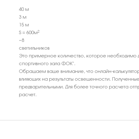
40
м
3
м
15
м
2
S =
600
м
~
8
светильников
Это примерное количество, которое необходимо 
спортивного зала ФОК".
Обращаем ваше внимание, что онлайн-калькулятор
влияющих на результаты освещенности. Полученные 
предварительными. Для более точного расчета отп
расчет.