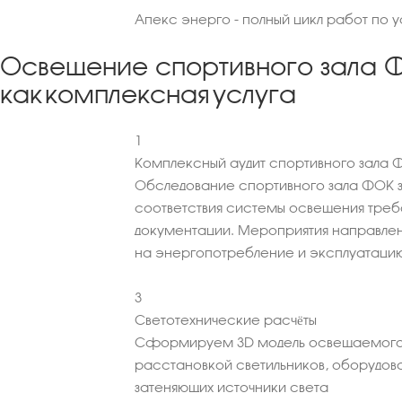
Апекс энерго - полный цикл работ по 
Освещение спортивного зала 
как комплексная услуга
1
Комплексный аудит спортивного зала 
Обследование спортивного зала ФОК з
соответствия системы освещения тре
документации. Мероприятия направле
на энергопотребление и эксплуатацию
3
Светотехнические расчёты
Сформируем 3D модель освещаемого
расстановкой светильников, оборудова
затеняющих источники света