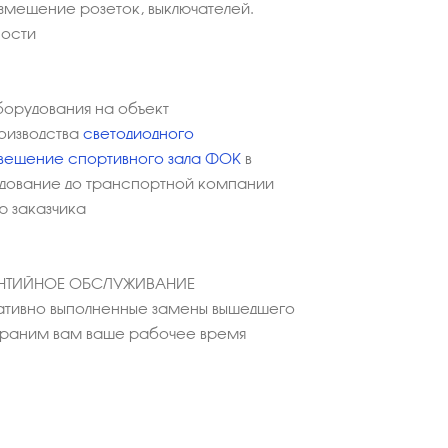
азмещение розеток, выключателей.
ности
борудования на объект
оизводства
светодиодного
вещение спортивного зала ФОК
в
дование до транспортной компании
ю заказчика
АНТИЙНОЕ ОБСЛУЖИВАНИЕ
тивно выполненные замены вышедшего
охраним вам ваше рабочее время