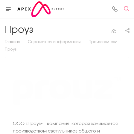
Проуз
—
—
—
Главная
Справочная информация
Производители
Проуз
ООО «Проуз» − компания, которая занимается
производством светильников общего и