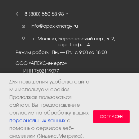
8 (800) 550 58 98
info@apex-energy.ru
г. Москва, Берсеневский пер., д. 2,
стр. 1 оф. 1.4
Режим работы: Пн. – Пт.: с 9:00 до 18:00
ООО «АПЕКС-энерго»
ИНН 7602119077
КПП 760201001
Для повышения удобства сайта
мы используем cookies.
Продолжая пользоваться
сайтом, Вы предоставляете
согласие на обработку ваших
СОГЛАСЕН
персональных данных
с
помощью сервисов веб-
аналитики (Яндекс.Метрика).
2026 © ООО «Апекс-энерго». Все права защищены.