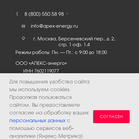
8 (800) 550 58 98
info@apex-energy.ru
г. Москва, Берсеневский пер., д. 2,
стр. 1 оф. 1.4
Режим работы: Пн. – Пт.: с 9:00 до 18:00
ООО «АПЕКС-энерго»
ИНН 7602119077
КПП 760201001
Для повышения удобства сайта
мы используем cookies.
Продолжая пользоваться
сайтом, Вы предоставляете
согласие на обработку ваших
СОГЛАСЕН
персональных данных
с
помощью сервисов веб-
аналитики (Яндекс.Метрика).
2026 © ООО «Апекс-энерго». Все права защищены.