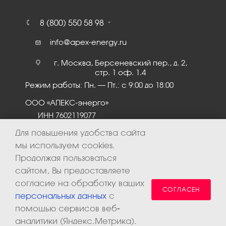
8 (800) 550 58 98
info@apex-energy.ru
г. Москва, Берсеневский пер., д. 2,
стр. 1 оф. 1.4
Режим работы: Пн. – Пт.: с 9:00 до 18:00
ООО «АПЕКС-энерго»
ИНН 7602119077
КПП 760201001
Для повышения удобства сайта
мы используем cookies.
Продолжая пользоваться
сайтом, Вы предоставляете
согласие на обработку ваших
СОГЛАСЕН
персональных данных
с
помощью сервисов веб-
аналитики (Яндекс.Метрика).
2026 © ООО «Апекс-энерго». Все права защищены.