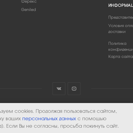
Ферекс
ИНФОРМА
Geniled
Представите
Условия опл
доставки
Политика
конфиденци
Карта сайта
зуем cookies. Продолжая пользоваться сайтом,
тку ваших
персональных данных
с помощью
). Если Вы не согласны, просьба покинуть сайт.