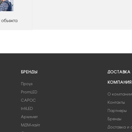
 объекта
БРЕНДЫ
ДОСТАВКА
КОМПАНИЯ
Проуз
PromLED
О компании
САРОС
Контакты
IntiLED
Партнеры
Архимет
Бренды
МДМ-лайт
Доставка и 