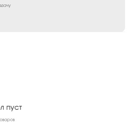
адачу
л пуст
товаров