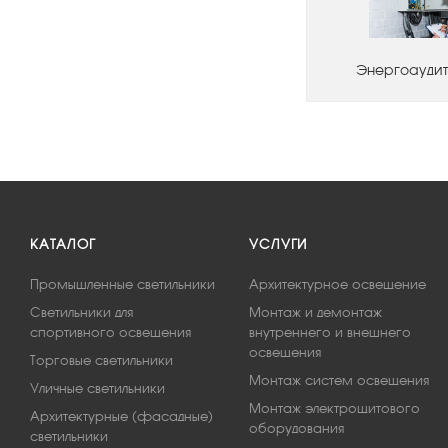
Энергоаудит
КАТАЛОГ
УСЛУГИ
Промышленные светильники
Архитектурное освещение
Светильники для
Монтаж и демонтаж
спортивного освещения
внутреннего и внешнего
освещения
Торговые светильники
Монтаж систем освещения
Уличные светильники
Монтаж электрощитового
Архитектурные (фасадные)
оборудования
светильники