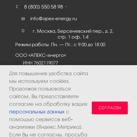
8 (800) 550 58 98
info@apex-energy.ru
г. Москва, Берсеневский пер., д. 2,
стр. 1 оф. 1.4
Режим работы: Пн. – Пт.: с 9:00 до 18:00
ООО «АПЕКС-энерго»
ИНН 7602119077
КПП 760201001
Для повышения удобства сайта
мы используем cookies.
Продолжая пользоваться
сайтом, Вы предоставляете
согласие на обработку ваших
СОГЛАСЕН
персональных данных
с
помощью сервисов веб-
аналитики (Яндекс.Метрика).
2026 © ООО «Апекс-энерго». Все права защищены.
Если Вы не согласны, просьба