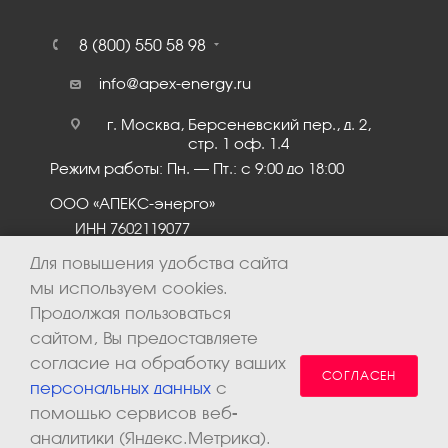
8 (800) 550 58 98
info@apex-energy.ru
г. Москва, Берсеневский пер., д. 2,
стр. 1 оф. 1.4
Режим работы: Пн. – Пт.: с 9:00 до 18:00
ООО «АПЕКС-энерго»
ИНН 7602119077
КПП 760201001
Для повышения удобства сайта
мы используем cookies.
Продолжая пользоваться
сайтом, Вы предоставляете
согласие на обработку ваших
СОГЛАСЕН
персональных данных
с
помощью сервисов веб-
аналитики (Яндекс.Метрика).
2026 © ООО «Апекс-энерго». Все права защищены.