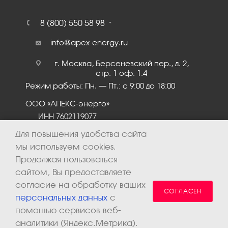
8 (800) 550 58 98
info@apex-energy.ru
г. Москва, Берсеневский пер., д. 2,
стр. 1 оф. 1.4
Режим работы: Пн. – Пт.: с 9:00 до 18:00
ООО «АПЕКС-энерго»
ИНН 7602119077
КПП 760201001
Для повышения удобства сайта
мы используем cookies.
Продолжая пользоваться
сайтом, Вы предоставляете
согласие на обработку ваших
СОГЛАСЕН
персональных данных
с
помощью сервисов веб-
аналитики (Яндекс.Метрика).
2026 © ООО «Апекс-энерго». Все права защищены.