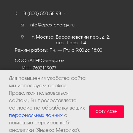
8 (800) 550 58 98
info@apex-energy.ru
г. Москва, Берсеневский пер., д. 2,
стр. 1 оф. 1.4
Режим работы: Пн. – Пт.: с 9:00 до 18:00
ООО «АПЕКС-энерго»
ИНН 7602119077
КПП 760201001
Для повышения удобства сайта
мы используем cookies.
Продолжая пользоваться
сайтом, Вы предоставляете
согласие на обработку ваших
СОГЛАСЕН
персональных данных
с
помощью сервисов веб-
аналитики (Яндекс.Метрика).
2026 © ООО «Апекс-энерго». Все права защищены.