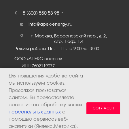
8 (800) 550 58 98
info@apex-energy.ru
г. Москва, Берсеневский пер., д. 2,
стр. 1 оф. 1.4
Режим работы: Пн. – Пт.: с 9:00 до 18:00
ООО «АПЕКС-энерго»
ИНН 7602119077
КПП 760201001
Для повышения удобства сайта
мы используем cookies.
Продолжая пользоваться
сайтом, Вы предоставляете
согласие на обработку ваших
СОГЛАСЕН
персональных данных
с
помощью сервисов веб-
аналитики (Яндекс.Метрика).
2026 © ООО «Апекс-энерго». Все права защищены.