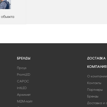
 объекта
БРЕНДЫ
ДОСТАВКА
КОМПАНИЯ
Проуз
PromLED
О компании
САРОС
Контакты
IntiLED
Партнеры
Архимет
Бренды
МДМ-лайт
Доставка и 