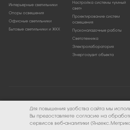
Настройка системы «умный
Интерьерные светильники
свет»
Опоры освещения
Проектирование систем
Офисные светильники
освещения
Бытовые светильники и ЖКХ
Пусконаладочные работы
Светотехника
Электролаборатория
Энергоаудит объекта
Для повышения удобства сайта мы исполь
2026 © ООО «Апекс-энерго». Все права защищены.
Вы предоставляете согласие на обрабо
сервисов веб-аналитики (Яндекс.Метрика