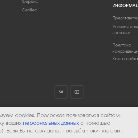
Ферекс
ИНФОРМА
Geniled
Представите
Условия опл
доставки
Политика
конфиденци
Карта сайта
зуем cookies. Продолжая пользоваться сайтом,
тку ваших
персональных данных
с помощью
). Если Вы не согласны, просьба покинуть сайт.