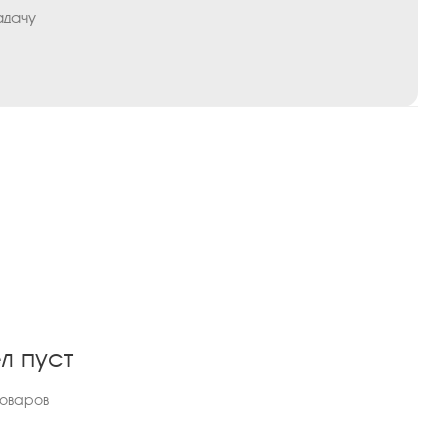
адачу
л пуст
товаров