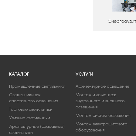
Энергоаудит
КАТАЛОГ
УСЛУГИ
Промышленные светильники
Архитектурное освещение
Светильники для
Монтаж и демонтаж
спортивного освещения
внутреннего и внешнего
освещения
Торговые светильники
Монтаж систем освещения
Уличные светильники
Монтаж электрощитового
Архитектурные (фасадные)
оборудования
светильники