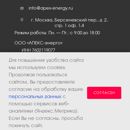
info@apex-energy.ru
г. Москва, Берсеневский пер., д. 2,
стр. 1 оф. 1.4
Режим работы: Пн. – Пт.: с 9:00 до 18:00
ООО «АПЕКС-энерго»
ИНН 7602119077
КПП 760201001
Для повышения удобства сайта
мы используем cookies.
Продолжая пользоваться
сайтом, Вы предоставляете
согласие на обработку ваших
СОГЛАСЕН
персональных данных
с
помощью сервисов веб-
аналитики (Яндекс.Метрика).
2026 © ООО «Апекс-энерго». Все права защищены.
Если Вы не согласны, просьба
покинуть сайт.