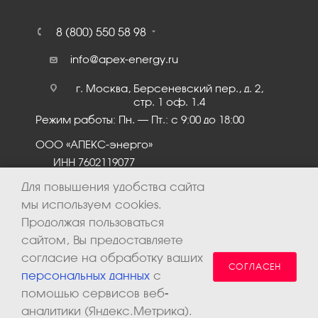
8 (800) 550 58 98
info@apex-energy.ru
г. Москва, Берсеневский пер., д. 2,
стр. 1 оф. 1.4
Режим работы: Пн. – Пт.: с 9:00 до 18:00
ООО «АПЕКС-энерго»
ИНН 7602119077
КПП 760201001
Для повышения удобства сайта
мы используем cookies.
Продолжая пользоваться
сайтом, Вы предоставляете
согласие на обработку ваших
СОГЛАСЕН
персональных данных
с
помощью сервисов веб-
аналитики (Яндекс.Метрика).
2026 © ООО «Апекс-энерго». Все права защищены.