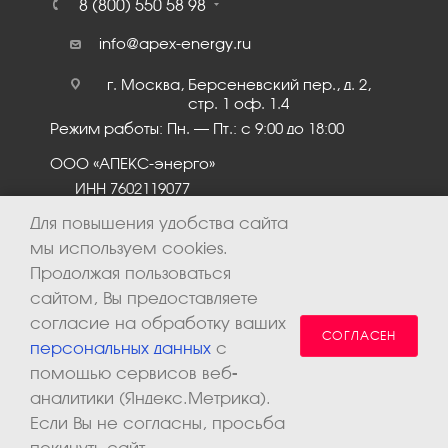
8 (800) 550 58 98
info@apex-energy.ru
г. Москва, Берсеневский пер., д. 2,
стр. 1 оф. 1.4
Режим работы: Пн. – Пт.: с 9:00 до 18:00
ООО «АПЕКС-энерго»
ИНН 7602119077
КПП 760201001
Для повышения удобства сайта
мы используем cookies.
Продолжая пользоваться
сайтом, Вы предоставляете
согласие на обработку ваших
СОГЛАСЕН
персональных данных
с
помощью сервисов веб-
аналитики (Яндекс.Метрика).
2026 © ООО «Апекс-энерго». Все права защищены.
Если Вы не согласны, просьба