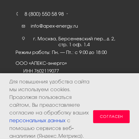
8 (800) 550 58 98
info@apex-energy.ru
г. Москва, Берсеневский пер., д. 2,
стр. 1 оф. 1.4
Режим работы: Пн. – Пт.: с 9:00 до 18:00
ООО «АПЕКС-энерго»
ИНН 7602119077
КПП 760201001
Для повышения удобства сайта
мы используем cookies.
Продолжая пользоваться
сайтом, Вы предоставляете
согласие на обработку ваших
СОГЛАСЕН
персональных данных
с
помощью сервисов веб-
аналитики (Яндекс.Метрика).
2026 © ООО «Апекс-энерго». Все права защищены.