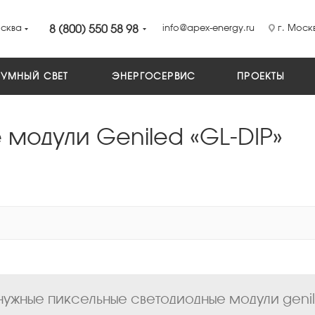
сква
8 (800) 550 58 98
info@apex-energy.ru
г. Москв
УМНЫЙ СВЕТ
ЭНЕРГОСЕРВИС
ПРОЕКТЫ
 модули Geniled «GL-DIP»
ужные пиксельные светодиодные модули geniled