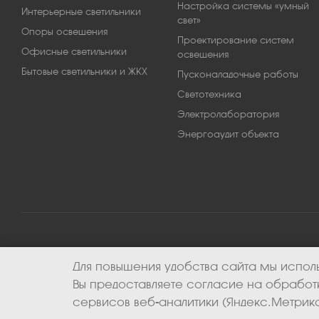
Настройка системы «умный
Интерьерные светильники
свет»
Опоры освещения
Проектирование систем
Офисные светильники
освещения
Бытовые светильники и ЖКХ
Пусконаладочные работы
Светотехника
Электролаборатория
Энергоаудит объекта
Для повышения удобства сайта мы исполь
2026 © ООО «Апекс-энерго». Все права защищены.
Вы предоставляете согласие на обрабо
сервисов веб-аналитики (Яндекс.Метрика