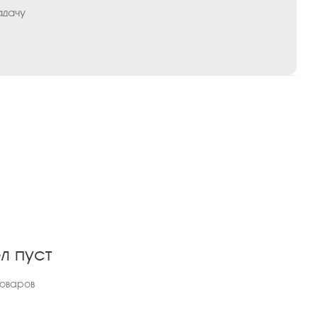
адачу
л пуст
товаров