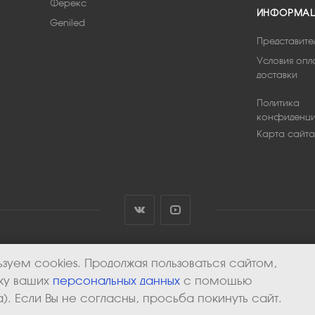
Ферекс
ИНФОРМА
Geniled
Представите
Условия опл
доставки
Политика
конфиденци
Карта сайта
зуем cookies. Продолжая пользоваться сайтом,
тку ваших
персональных данных
с помощью
). Если Вы не согласны, просьба покинуть сайт.