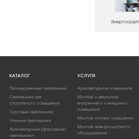
Энергоаудит
КАТАЛОГ
УСЛУГИ
Промышленные светильники
Архитектурное освещение
Светильники для
Монтаж и демонтаж
спортивного освещения
внутреннего и внешнего
освещения
Торговые светильники
Монтаж систем освещения
Уличные светильники
Монтаж электрощитового
Архитектурные (фасадные)
оборудования
светильники