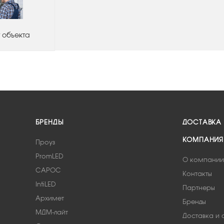
 объекта
БРЕНДЫ
ДОСТАВКА
КОМПАНИЯ
Проуз
PromLED
О компании
САРОС
Контакты
IntiLED
Партнеры
Архимет
Бренды
МДМ-лайт
Доставка и 