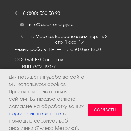
8 (800) 550 58 98
info@apex-energy.ru
г. Москва, Берсеневский пер., д. 2,
стр. 1 оф. 1.4
Режим работы: Пн. – Пт.: с 9:00 до 18:00
ООО «АПЕКС-энерго»
ИНН 7602119077
КПП 760201001
Для повышения удобства сайта
мы используем cookies.
Продолжая пользоваться
сайтом, Вы предоставляете
согласие на обработку ваших
СОГЛАСЕН
персональных данных
с
помощью сервисов веб-
аналитики (Яндекс.Метрика).
2026 © ООО «Апекс-энерго». Все права защищены.