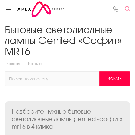
Бытовые светодиодные
лампы Geniled «Софит»
MR16
—
Главная
Каталог
ИСКАТЬ
Подберите нужные бытовые
светодиодные лампы geniled «софит»
mr16 в 4 клика