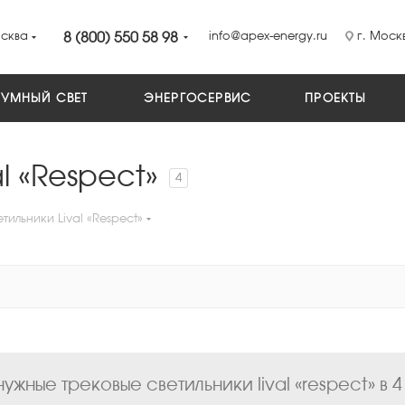
сква
8 (800) 550 58 98
info@apex-energy.ru
г. Москв
УМНЫЙ СВЕТ
ЭНЕРГОСЕРВИС
ПРОЕКТЫ
l «Respect»
4
тильники Lival «Respect»
ужные трековые светильники lival «respect» в 4