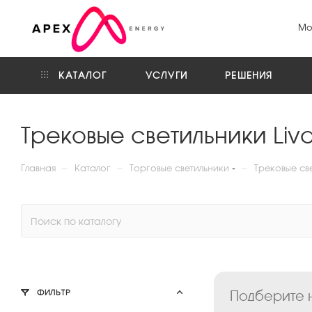
Мо
КАТАЛОГ
УСЛУГИ
РЕШЕНИЯ
Трековые светильники Liva
—
—
—
Главная
Каталог
Торговые светильники
Трековые све
Подберите н
ФИЛЬТР