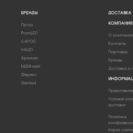
БРЕНДЫ
ДОСТАВКА
КОМПАНИЯ
Проуз
PromLED
О компании
САРОС
Контакты
IntiLED
Партнеры
Архимет
Бренды
МДМ-лайт
Доставка и 
Ферекс
ИНФОРМА
Geniled
Представите
Условия опл
доставки
Политика
конфиденци
Карта сайта