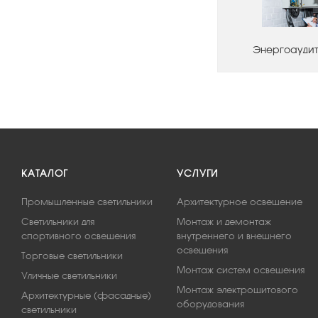
Энергоаудит
КАТАЛОГ
УСЛУГИ
Промышленные светильники
Архитектурное освещение
Светильники для
Монтаж и демонтаж
спортивного освещения
внутреннего и внешнего
освещения
Торговые светильники
Монтаж систем освещения
Уличные светильники
Монтаж электрощитового
Архитектурные (фасадные)
оборудования
светильники