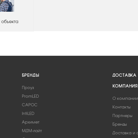
 объекта
БРЕНДЫ
ДОСТАВКА
КОМПАНИЯ
Проуз
PromLED
О компании
САРОС
Контакты
IntiLED
Партнеры
Архимет
Бренды
МДМ-лайт
Доставка и 