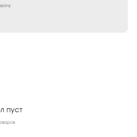
адачу
л пуст
товаров