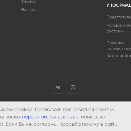
Ферекс
ИНФОРМА
Geniled
Представите
Условия опл
доставки
Политика
конфиденци
Карта сайта
зуем cookies. Продолжая пользоваться сайтом,
тку ваших
персональных данных
с помощью
). Если Вы не согласны, просьба покинуть сайт.