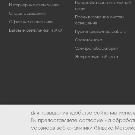
Настройка системы «умный
Интерьерные светильники
свет»
Опоры освещения
Проектирование систем
Офисные светильники
освещения
Бытовые светильники и ЖКХ
Пусконаладочные работы
Светотехника
Электролаборатория
Энергоаудит объекта
Для повышения удобства сайта мы исполь
2026 © ООО «Апекс-энерго». Все права защищены.
Вы предоставляете согласие на обрабо
сервисов веб-аналитики (Яндекс.Метрика