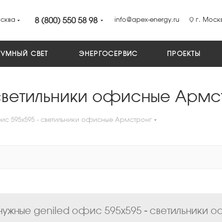
сква
8 (800) 550 58 98
info@apex-energy.ru
г. Москв
УМНЫЙ СВЕТ
ЭНЕРГОСЕРВИС
ПРОЕКТЫ
 светильники офисные Армс
ис 595х595 - светильники офисные Армстронг
ужные geniled офис 595х595 - светильники о