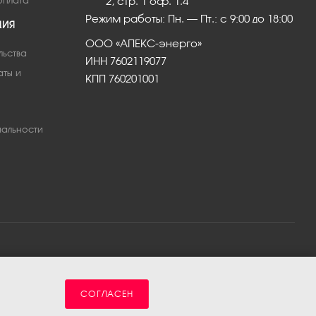
оплата
2, стр. 1 оф. 1.4
Режим работы: Пн. – Пт.: с 9:00 до 18:00
ЦИЯ
ООО «АПЕКС-энерго»
льства
ИНН 7602119077
аты и
КПП 760201001
альности
СОГЛАСЕН