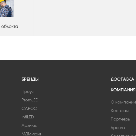
 объекта
БРЕНДЫ
ДОСТАВКА
КОМПАНИЯ
Проуз
PromLED
О компании
САРОС
Контакты
IntiLED
Партнеры
Архимет
Бренды
МДМ-лайт