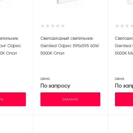
етильник
Светодиодный светильник
Светоди
ронг Офис
Geniled Офис 595х595 60W
Geniled
00K Опал
5000K Опал
5000K М
Цена
Цена
По запросу
По зап
ТЬ
ЗАКАЗАТЬ