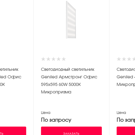
етильник
Светодиодный светильник
Светоди
iled Офис
Geniled Армстронг Офис
Geniled 40W Офис 595х595
00K
595х595 60W 5000K
Микроп
Микропризма
Цена
Цена
По запросу
По зап
ТЬ
ЗАКАЗАТЬ