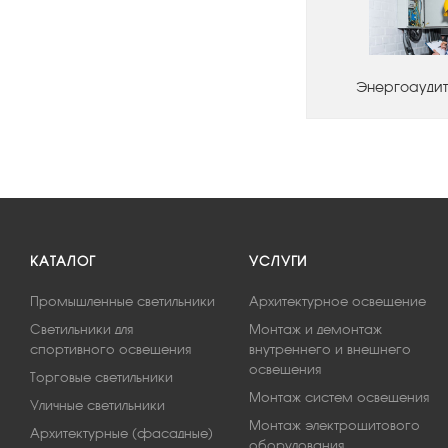
Энергоаудит
КАТАЛОГ
УСЛУГИ
Промышленные светильники
Архитектурное освещение
Светильники для
Монтаж и демонтаж
спортивного освещения
внутреннего и внешнего
освещения
Торговые светильники
Монтаж систем освещения
Уличные светильники
Монтаж электрощитового
Архитектурные (фасадные)
оборудования