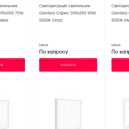
етильник
Светодиодный светильник
Светоди
95х595 75W
Geniled Офис 595х595 90W
Geniled
изма
5000K Опал
5000K М
Цена
Цена
По запросу
По зап
ТЬ
ЗАКАЗАТЬ