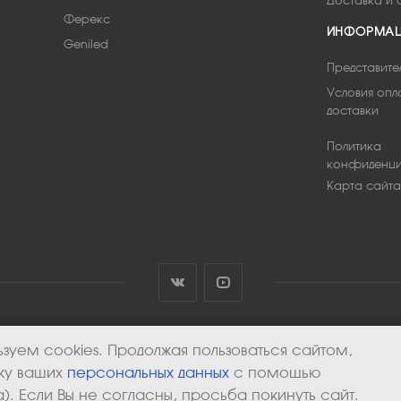
Доставка и 
Ферекс
ИНФОРМА
Geniled
Представите
Условия опл
доставки
Политика
конфиденци
Карта сайта
зуем cookies. Продолжая пользоваться сайтом,
тку ваших
персональных данных
с помощью
). Если Вы не согласны, просьба покинуть сайт.