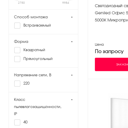
2750
9984
Светодиодный св
Geniled Офис 5
Способ монтажа
5000K Микропр
Встраиваемый
Форма
Цена
Квадратный
По запросу
Прямоугольный
ЗАКАЗА
Напряжение сети, В
220
Класс
пылевлагозащищённости,
IP
40