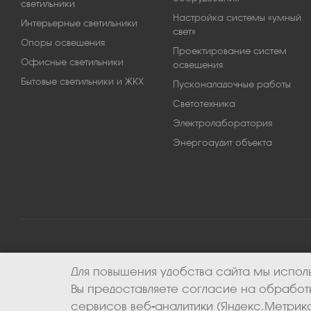
светильники
Настройка системы «умный
Интерьерные светильники
свет»
Опоры освещения
Проектирование систем
Офисные светильники
освещения
Бытовые светильники и ЖКХ
Пусконаладочные работы
Светотехника
Электролаборатория
Энергоаудит объекта
Для повышения удобства сайта мы исполь
2026 © ООО «Апекс-энерго». Все права защищены.
Вы предоставляете согласие на обрабо
сервисов веб-аналитики (Яндекс.Метрика