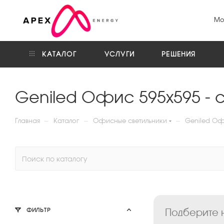
Мо
КАТАЛОГ
УСЛУГИ
РЕШЕНИЯ
Geniled Офис 595х595 -
—
—
—
Главная
Каталог
Офисные светильники
Geniled Оф
Подберите н
ФИЛЬТР