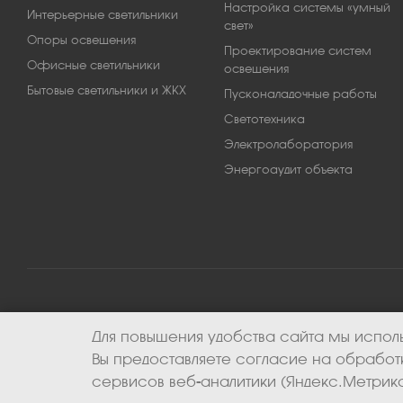
Настройка системы «умный
Интерьерные светильники
свет»
Опоры освещения
Проектирование систем
Офисные светильники
освещения
Бытовые светильники и ЖКХ
Пусконаладочные работы
Светотехника
Электролаборатория
Энергоаудит объекта
Для повышения удобства сайта мы исполь
2026 © ООО «Апекс-энерго». Все права защищены.
Вы предоставляете согласие на обрабо
сервисов веб-аналитики (Яндекс.Метрика