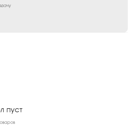
адачу
л пуст
товаров