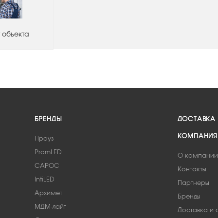
 объекта
БРЕНДЫ
ДОСТАВКА
КОМПАНИЯ
Проуз
PromLED
О компании
САРОС
Контакты
IntiLED
Партнеры
Архимет
Бренды
МДМ-лайт
Доставка и 