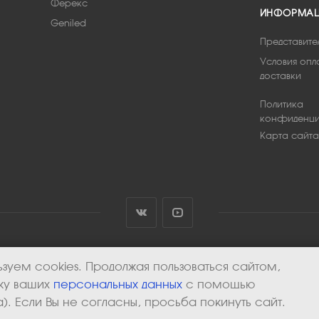
Ферекс
ИНФОРМА
Geniled
Представите
Условия опл
доставки
Политика
конфиденци
Карта сайта
зуем cookies. Продолжая пользоваться сайтом,
тку ваших
персональных данных
с помощью
). Если Вы не согласны, просьба покинуть сайт.