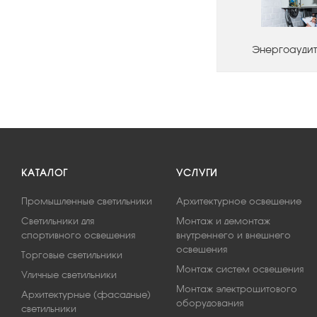
Энергоаудит
КАТАЛОГ
УСЛУГИ
Промышленные светильники
Архитектурное освещение
Светильники для
Монтаж и демонтаж
спортивного освещения
внутреннего и внешнего
освещения
Торговые светильники
Монтаж систем освещения
Уличные светильники
Монтаж электрощитового
Архитектурные (фасадные)
оборудования
светильники