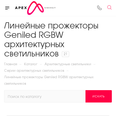
Линейные прожекторы
Geniled RGBW
архитектурных
светильников
21
—
—
—
Главная
Каталог
Архитектурные светильники
—
Серии архитектурных светильников
Линейные прожекторы Geniled RGBW архитектурных
светильников
ИСКАТЬ