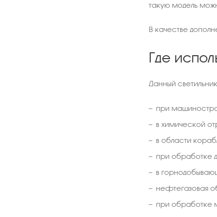
такую модель можн
В качестве допол
Где испол
Данный светильник
при машиностро
в химической от
в области кораб
при обработке 
в горнодобываю
нефтегазовая об
при обработке м