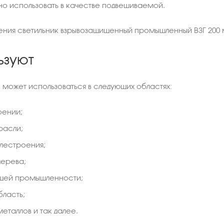
о использовать в качестве подвешиваемой.
нения светильник взрывозащищенный промышленный ВЗГ 200
ьзуют
 может использоваться в следующих областях:
ении;
расли;
лестроения;
дерева;
щей промышленности;
ласть;
еталлов и так далее.