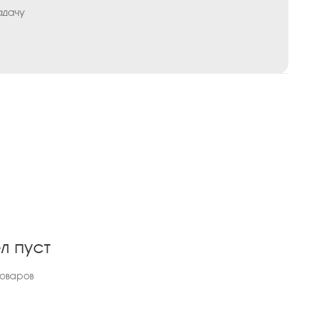
адачу
л пуст
товаров