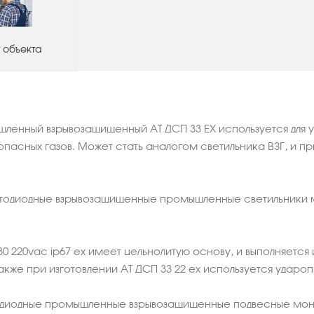
 объекта
ленный взрывозащищенный АТ ДСП 33 ЕХ используется для у
опасных газов. Может стать аналогом светильника ВЗГ, и пр
етодиодные взрывозащищенные промышленные светильники м
30 220vac ip67 ex имеет цельнолитую основу, и выполняется
Также при изготовлении АТ ДСП 33 22 ex используется ударо
диодные промышленные взрывозащищенные подвесные монтир