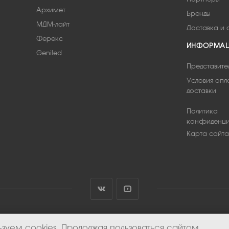
Архимет
Бренды
МДМ-лайт
Доставка и 
Ферекс
ИНФОРМА
Geniled
Представите
Условия опл
доставки
Политика
конфиденци
Карта сайта
зуем cookies. Продолжая пользоваться сайтом,