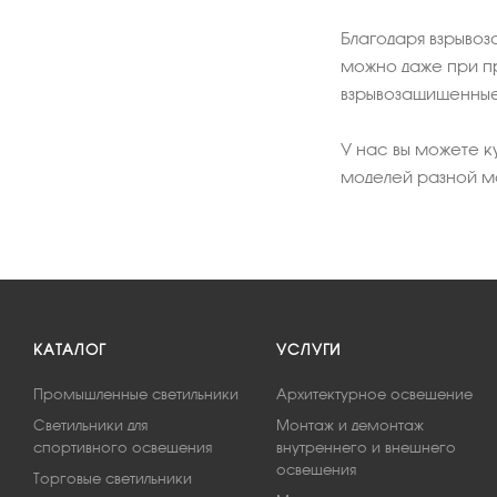
Благодаря взрывоз
можно даже при пр
взрывозащищенные 
У нас вы можете 
моделей разной мо
КАТАЛОГ
УСЛУГИ
Промышленные светильники
Архитектурное освещение
Светильники для
Монтаж и демонтаж
спортивного освещения
внутреннего и внешнего
освещения
Торговые светильники