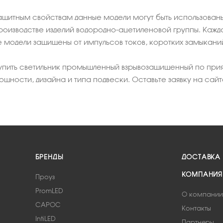
ащитным свойствам данные модели могут быть использованы 
оизводстве изделий водородно-ацетиленовой группы. Кажд
модели защищены от импульсов токов, коротких замыканий
купить светильник промышленный взрывозащищенный по при
щности, дизайна и типа подвески. Оставьте заявку на сайте
БРЕНДЫ
ДОСТАВКА
КОМПАНИЯ
Проуз
PromLED
О компании
САРОС
Контакты
IntiLED
Партнеры