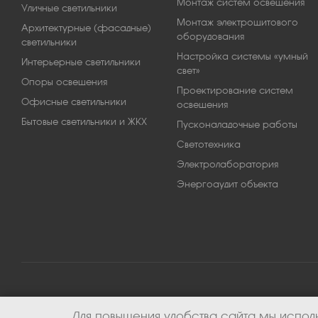
Монтаж систем освещения
Уличные светильники
Монтаж электрощитового
Архитектурные (фасадные)
оборудования
светильники
Настройка системы «умный
Интерьерные светильники
свет»
Опоры освещения
Проектирование систем
Офисные светильники
освещения
Бытовые светильники и ЖКХ
Пусконаладочные работы
Светотехника
Электролаборатория
Энергоаудит объекта
Для повышения удобства сайта мы исполь
2026 © ООО «Апекс-энерго». Все права защищены.