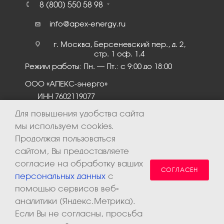
8 (800) 550 58 98
info@apex-energy.ru
г. Москва, Берсеневский пер., д. 2,
стр. 1 оф. 1.4
Режим работы: Пн. – Пт.: с 9:00 до 18:00
ООО «АПЕКС-энерго»
ИНН 7602119077
КПП 760201001
Для повышения удобства сайта
мы используем cookies.
Продолжая пользоваться
сайтом, Вы предоставляете
согласие на обработку ваших
СОГЛАСЕН
персональных данных
с
помощью сервисов веб-
аналитики (Яндекс.Метрика).
2026 © ООО «Апекс-энерго». Все права защищены.
Если Вы не согласны, просьба