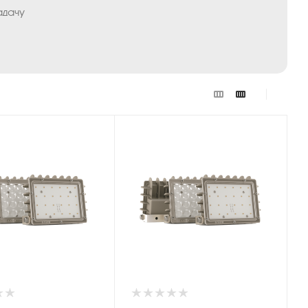
адачу