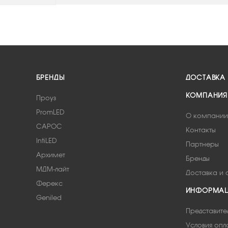
БРЕНДЫ
ДОСТАВКА
КОМПАНИЯ
Проуз
PromLED
О компании
САРОС
Контакты
IntiLED
Партнеры
Архимет
Бренды
МДМ-лайт
Доставка и 
Ферекс
ИНФОРМА
Geniled
Представите
Условия опл