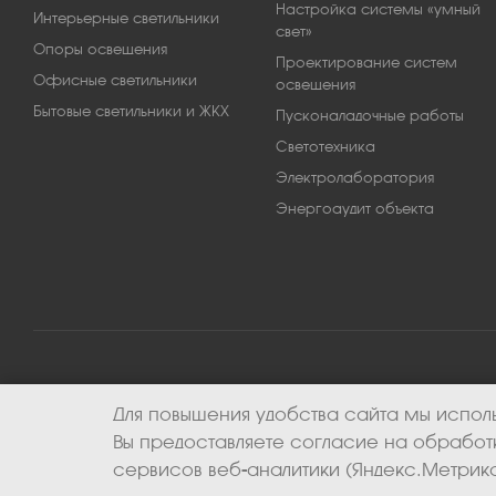
Настройка системы «умный
Интерьерные светильники
свет»
Опоры освещения
Проектирование систем
Офисные светильники
освещения
Бытовые светильники и ЖКХ
Пусконаладочные работы
Светотехника
Электролаборатория
Энергоаудит объекта
Для повышения удобства сайта мы исполь
2026 © ООО «Апекс-энерго». Все права защищены.
Вы предоставляете согласие на обрабо
сервисов веб-аналитики (Яндекс.Метрика