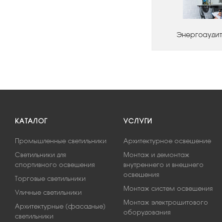
Энергоаудит
КАТАЛОГ
УСЛУГИ
Промышленные светильники
Архитектурное освещение
Светильники для
Монтаж и демонтаж
спортивного освещения
внутреннего и внешнего
освещения
Торговые светильники
Монтаж систем освещения
Уличные светильники
Монтаж электрощитового
Архитектурные (фасадные)
оборудования
светильники