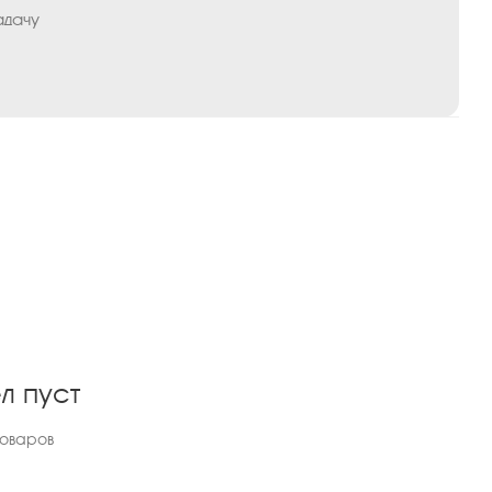
адачу
л пуст
товаров