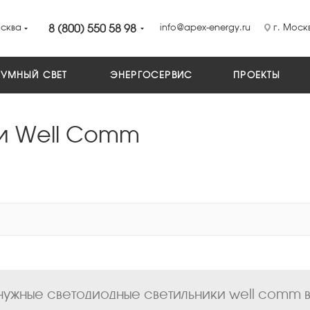
сква
8 (800) 550 58 98
info@apex-energy.ru
г. Москв
УМНЫЙ СВЕТ
ЭНЕРГОСЕРВИС
ПРОЕКТЫ
ки Well Comm
ужные cветодиодные светильники well comm в