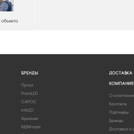
 объекта
БРЕНДЫ
ДОСТАВКА
КОМПАНИЯ
Проуз
PromLED
О компании
САРОС
Контакты
IntiLED
Партнеры
Архимет
Бренды
МДМ-лайт
Доставка и 