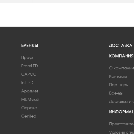
БРЕНДЫ
ДОСТАВКА
КОМПАНИЯ
Проуз
PromLED
О компании
САРОС
Контакты
IntiLED
Партнеры
Архимет
Бренды
МДМ-лайт
Доставка и 
Ферекс
ИНФОРМА
Geniled
Представите
Условия опл