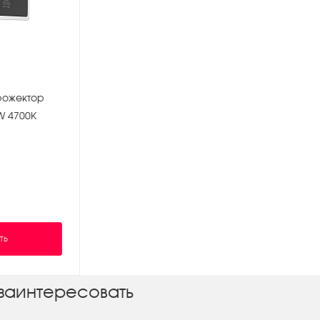
рожектор
W 4700K
ТЬ
заинтересовать