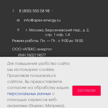
8 (800) 550 58 98
info@apex-energy.ru
г. Москва, Берсеневский пер., д. 2,
стр. 1 оф. 1.4
Режим работы: Пн. – Пт.: с 9:00 до 18:00
ООО «АПЕКС-энерго»
ИНН 7602119077
КПП 760201001
Для повышения удобства сайта
мы используем cookies.
Продолжая пользоваться
сайтом, Вы предоставляете
согласие на обработку ваших
СОГЛАСЕН
персональных данных
с
помощью сервисов веб-
аналитики (Яндекс.Метрика).
2026 © ООО «Апекс-энерго». Все права защищены.